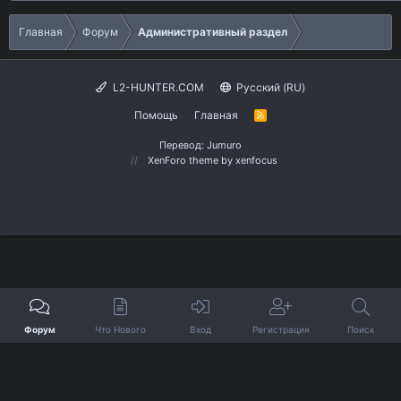
о
Главная
Форум
Административный раздел
L2-HUNTER.COM
Русский (RU)
Помощь
Главная
R
S
S
Перевод:
Jumuro
XenForo theme
by xenfocus
Форум
Что Нового
Вход
Регистрация
Поиск