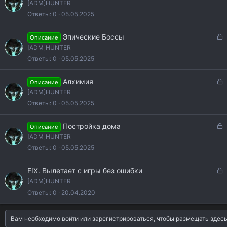
а
[ADM]HUNTER
о
к
Ответы
0
05.05.2025
р
ы
З
Эпические Боссы
Описание
т
а
[ADM]HUNTER
о
к
Ответы
0
05.05.2025
р
ы
З
Алхимия
Описание
т
а
[ADM]HUNTER
о
к
Ответы
0
05.05.2025
р
ы
З
Постройка дома
Описание
т
а
[ADM]HUNTER
о
к
Ответы
0
05.05.2025
р
ы
З
FIX. Вылетает с игры без ошибки
т
а
[ADM]HUNTER
о
к
Ответы
0
20.04.2020
р
ы
Вам необходимо войти или зарегистрироваться, чтобы размещать здес
т