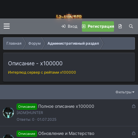
Вход
Регистрация
Главная
Форум
Административный раздел
Описание - x100000
Интерлюд сервер с рейтами x100000
Фильтры
З
Полное описание х100000
Описание
а
[ADM]HUNTER
к
Ответы
0
01.07.2025
р
ы
З
Обновление и Мастерство
Описание
т